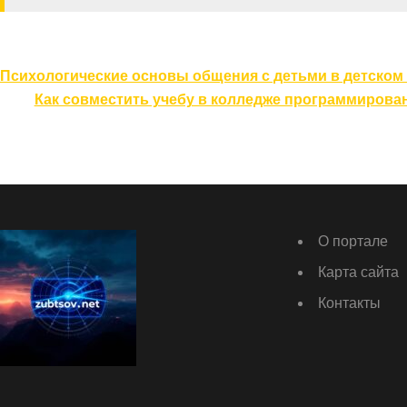
Навигация
Психологические основы общения с детьми в детском
по
Как совместить учебу в колледже программирован
записям
О портале
Карта сайта
Контакты